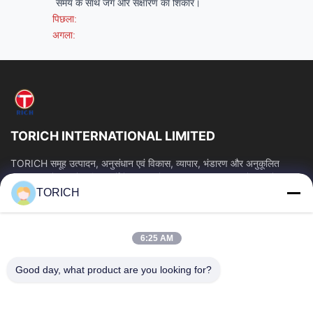
समय के साथ जंग और संक्षारण का शिकार।
पिछला:
अगला:
TORICH INTERNATIONAL LIMITED
TORICH समूह उत्पादन, अनुसंधान एवं विकास, व्यापार, भंडारण और अनुकूलित
प्रसंस्करण में 30 से अधिक वर्षों के अनुभव के साथ एक वन-स्टॉप कच्चे माल सेवा...
TORICH
त्वरित लिंक
होम
उत्पाद
6:25 AM
वीडियो
हमारे बारे में
फैक्टरी यात्रा
गुणवत्ता नियंत्रण
Good day, what product are you looking for?
हमसे संपर्क करें
एक बोली का अनुरोध
समाचार