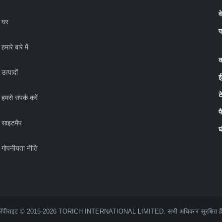
व
घर
प
हमारे बारे में
क
उत्पादों
ई
ट
हमसे संपर्क करें
फ
साइटमैप
घ
गोपनीयता नीति
ॉपीराइट © 2015-2026 TORICH INTERNATIONAL LIMITED. सभी अधिकार सुरक्षित है