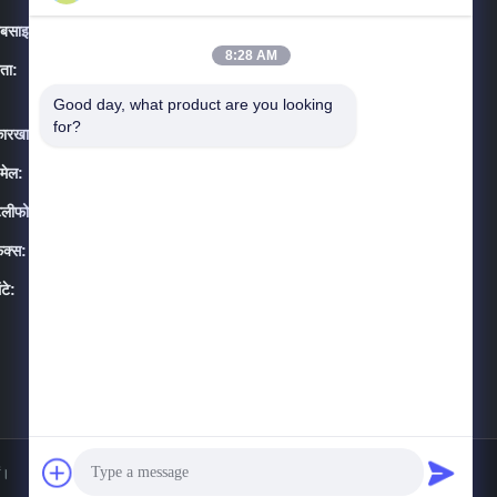
ेबसाइट:
precision-steeltube.com
8:28 AM
ता:
सूट 1604-3, होंगन प्लाजा, #258 डाई युआन रोड, यिनझोउ जिला,
निंगबो शहर, चीन
Good day, what product are you looking 
for?
ारखाना:
Daqiao विकासशील क्षेत्र Haiyan, झेजियांग प्रांत, चीन
मेल:
sales@steel-tubes.com
ेलीफोन:
86-574-88086983
ैक्स:
86-574-88086983
ंटे:
08:00-23:59
ं।