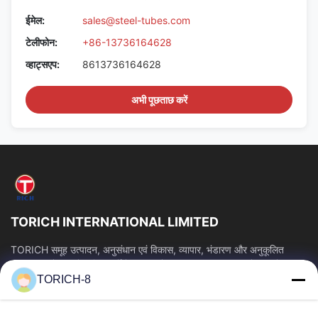
ईमेल:
sales@steel-tubes.com
टेलीफोन:
+86-13736164628
व्हाट्सएप:
8613736164628
अभी पूछताछ करें
TORICH INTERNATIONAL LIMITED
TORICH समूह उत्पादन, अनुसंधान एवं विकास, व्यापार, भंडारण और अनुकूलित
प्रसंस्करण में 30 से अधिक वर्षों के अनुभव के साथ एक वन-स्टॉप कच्चे माल सेवा...
TORICH-8
त्वरित लिंक
होम
उत्पाद