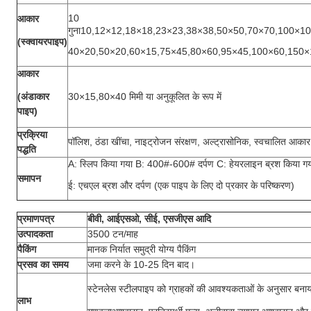
10
आकार
गुना
10,12
×
12,18
×
18,23
×
23,38
×
38,50
×
50,70
×
70,100
×
10
(स्क्वायरपाइप)
40
×
20,
50
×
20,60
×
15,75
×
45,80
×
60,95
×
45,100
×
60,150
×
आकार
(अंडाकार
30×
15,80
×
40 मिमी या अनुकूलित के रूप में
पाइप)
प्रक्रिया
पॉलिश, ठंडा खींचा, नाइट्रोजन संरक्षण, अल्ट्रासोनिक, स्वचालित आका
पद्धति
A: स्लिप किया गया B: 400#-600# दर्पण C: हेयरलाइन ब्रश किया गय
समापन
ई: एचएल ब्रश और दर्पण (एक पाइप के लिए दो प्रकार के परिष्करण)
प्रमाणपत्र
बीवी, आईएसओ, सीई, एसजीएस आदि
उत्पादकता
3500 टन/माह
पैकिंग
मानक निर्यात समुद्री योग्य पैकिंग
प्रसव का समय
जमा करने के 10-25 दिन बाद।
स्टेनलेस स्टील
पाइप को ग्राहकों की आवश्यकताओं के अनुसार बना
लाभ