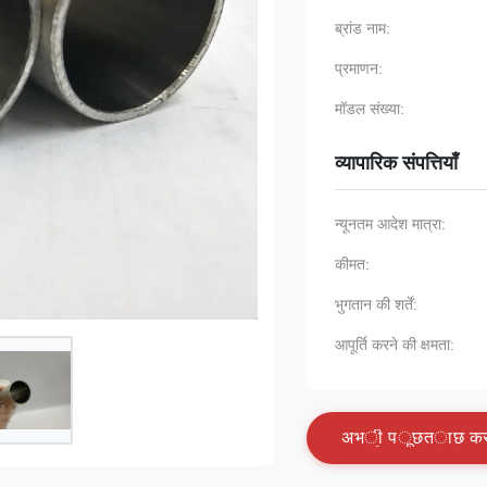
ब्रांड नाम:
प्रमाणन:
मॉडल संख्या:
व्यापारिक संपत्तियाँ
न्यूनतम आदेश मात्रा:
कीमत:
भुगतान की शर्तें:
आपूर्ति करने की क्षमता:
अ
भ
ी
प
ू
छ
त
ा
छ
क