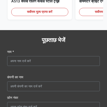
A513 कोल्ड रोलिंग वेल्डेड स्टील ट्यूब
डायमीटर ब्राइट एनीलि
सर्वोत्तम मूल्य प्राप्त करें
सर्वोत्तम मूल
पूछताछ भेजें
नाम *
कंपनी का नाम
फ़ोन नंबर