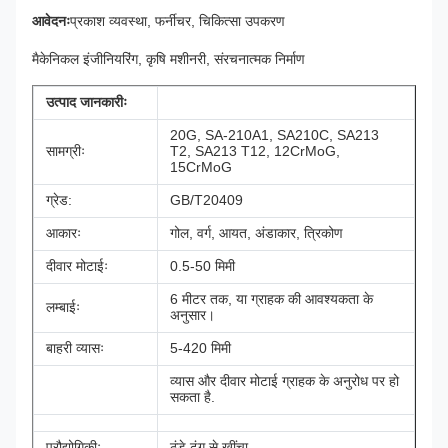
आवेदनः
प्रकाश व्यवस्था, फर्नीचर, चिकित्सा उपकरण
मैकेनिकल इंजीनियरिंग, कृषि मशीनरी, संरचनात्मक निर्माण
उत्पाद जानकारीः
20G, SA-210A1, SA210C, SA213
सामग्रीः
T2, SA213 T12, 12CrMoG,
15CrMoG
ग्रेड:
GB/T20409
आकारः
गोल, वर्ग, आयत, अंडाकार, त्रिकोण
दीवार मोटाईः
0.5-50 मिमी
6 मीटर तक, या ग्राहक की आवश्यकता के
लम्बाईः
अनुसार।
बाहरी व्यासः
5-420 मिमी
व्यास और दीवार मोटाई ग्राहक के अनुरोध पर हो
सकता है.
प्रौद्योगिकीः
ठंडे ढंग से खींचा