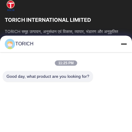
TORICH INTERNATIONAL LIMITED
TORICH समूह उत्पादन, अनुसंधान एवं विकास, व्यापार, भंडारण और अनुकूलित
प्रसंस्करण में 30 से अधिक वर्षों के अनुभव के साथ एक वन-स्टॉप कच्चे माल सेवा...
TORICH
त्वरित लिंक
होम
उत्पाद
11:25 PM
वीडियो
हमारे बारे में
फैक्टरी यात्रा
गुणवत्ता नियंत्रण
Good day, what product are you looking for?
हमसे संपर्क करें
एक बोली का अनुरोध
समाचार
हमसे संपर्क करें
86-574-88086983
86-574-88086983
sales@steel-tubes.com