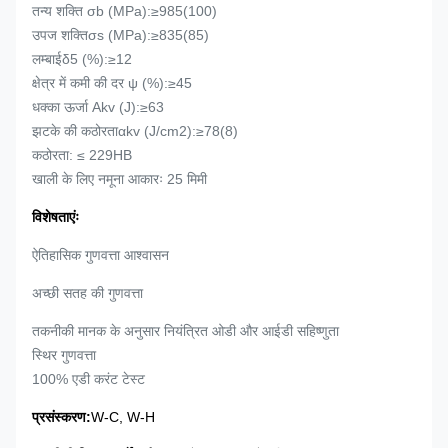
तन्य शक्ति σb (MPa):≥985(100)
उपज शक्ति
σs (MPa):≥835(85)
लम्बाई
δ5 (%):≥12
क्षेत्र में कमी की दर ψ (%):≥45
धक्का ऊर्जा Akv (J):≥63
झटके की कठोरता
αkv (J/cm2):≥78(8)
कठोरता: ≤ 229HB
खाली के लिए नमूना आकारः 25 मिमी
विशेषताएंः
ऐतिहासिक गुणवत्ता आश्वासन
अच्छी सतह की गुणवत्ता
तकनीकी मानक के अनुसार नियंत्रित ओडी और आईडी सहिष्णुता
स्थिर गुणवत्ता
100% एडी करंट टेस्ट
प्रसंस्करण:
W-C, W-H