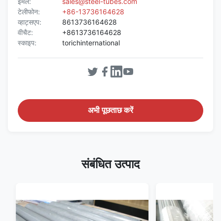
ईमेल:
sales@steel-tubes.com
टेलीफोन:
+86-13736164628
व्हाट्सएप:
8613736164628
वीचैट:
+8613736164628
स्काइप:
torichinternational
अभी पूछताछ करें
संबंधित उत्पाद