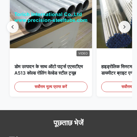
VIDEO
डोम उत्पादन के साथ ऑटो पार्ट्स एएसटीएम
हाइड्रोलिक सिस्टम क
A513 कोल्ड रोलिंग वेल्डेड स्टील ट्यूब
डायमीटर ब्राइट एनीलि
सर्वोत्तम मूल्य प्राप्त करें
सर्वोत्तम मूल
पूछताछ भेजें