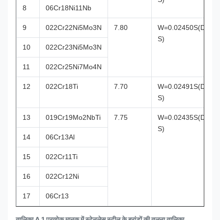
8
06Cr18Ni11Nb
9
022Cr22Ni5Mo3N
7.80
W=0.02450S(D-
S)
10
022Cr23Ni5Mo3N
11
022Cr25Ni7Mo4N
12
022Cr18Ti
7.70
W=0.02491S(D-
S)
13
019Cr19Mo2NbTi
7.75
W=0.02435S(D-
S)
14
06Cr13Al
15
022Cr11Ti
16
022Cr12Ni
17
06Cr13
तालिका A.1 प्रत्येक मानक में स्टेनलेस स्टील के ब्रांडों की तुलना तालिका