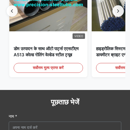
VIDEO
डोम उत्पादन के साथ ऑटो पार्ट्स एएसटीएम
हाइड्रोलिक सिस्टम क
A513 कोल्ड रोलिंग वेल्डेड स्टील ट्यूब
डायमीटर ब्राइट एनीलि
सर्वोत्तम मूल्य प्राप्त करें
सर्वोत्तम मूल
पूछताछ भेजें
नाम *