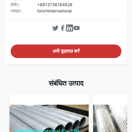
वीचैट:
+8613736164628
स्काइप:
torichinternational
अभी पूछताछ करें
संबंधित उत्पाद