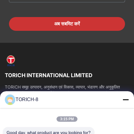
अब सबमिट करें
TORICH INTERNATIONAL LIMITED
TORICH समूह उत्पादन, अनुसंधान एवं विकास, व्यापार, भंडारण और अनुकूलित
प्रसंस्करण में 30 से अधिक वर्षों के अनुभव के साथ एक वन-स्टॉप कच्चे माल सेवा...
TORICH-8
त्वरित लिंक
होम
उत्पाद
3:15 PM
वीडियो
हमारे बारे में
फैक्टरी यात्रा
गुणवत्ता नियंत्रण
Good day, what product are you looking for?