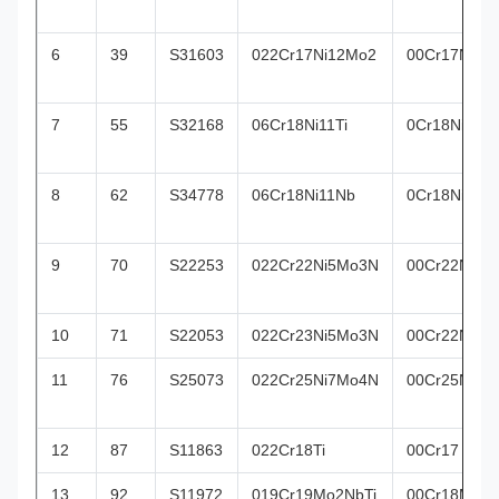
6
39
S31603
022Cr17Ni12Mo2
00Cr17Ni14
7
55
S32168
06Cr18Ni11Ti
0Cr18Ni10Ti
8
62
S34778
06Cr18Ni11Nb
0Cr18Ni11N
9
70
S22253
022Cr22Ni5Mo3N
00Cr22Ni5M
10
71
S22053
022Cr23Ni5Mo3N
00Cr22Ni5M
11
76
S25073
022Cr25Ni7Mo4N
00Cr25Ni7M
12
87
S11863
022Cr18Ti
00Cr17
13
92
S11972
019Cr19Mo2NbTi
00Cr18Mo2