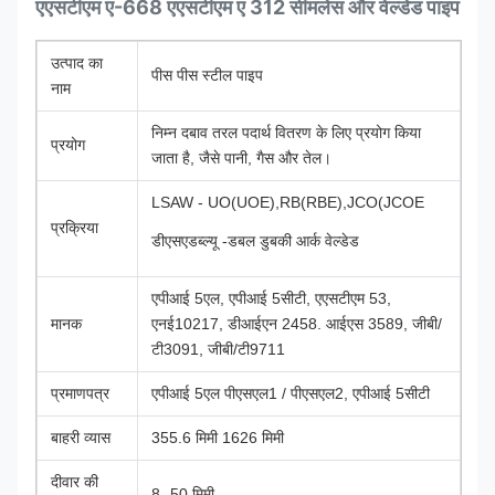
एएसटीएम ए-668 एएसटीएम ए 312 सीमलेस और वेल्डेड पाइप
उत्पाद का
पीस पीस स्टील पाइप
नाम
निम्न दबाव तरल पदार्थ वितरण के लिए प्रयोग किया
प्रयोग
जाता है, जैसे पानी, गैस और तेल।
LSAW - UO(UOE),RB(RBE),JCO(JCOE
प्रक्रिया
डीएसएडब्ल्यू -डबल डुबकी आर्क वेल्डेड
एपीआई 5एल, एपीआई 5सीटी, एएसटीएम 53,
मानक
एनई10217, डीआईएन 2458. आईएस 3589, जीबी/
टी3091, जीबी/टी9711
प्रमाणपत्र
एपीआई 5एल पीएसएल1 / पीएसएल2, एपीआई 5सीटी
बाहरी व्यास
355.6 मिमी 1626 मिमी
दीवार की
8 -50 मिमी