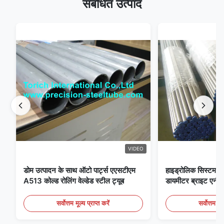
संबंधित उत्पाद
VIDEO
डोम उत्पादन के साथ ऑटो पार्ट्स एएसटीएम
हाइड्रोलिक सिस्टम क
A513 कोल्ड रोलिंग वेल्डेड स्टील ट्यूब
डायमीटर ब्राइट एनीलि
सर्वोत्तम मूल्य प्राप्त करें
सर्वोत्तम मूल