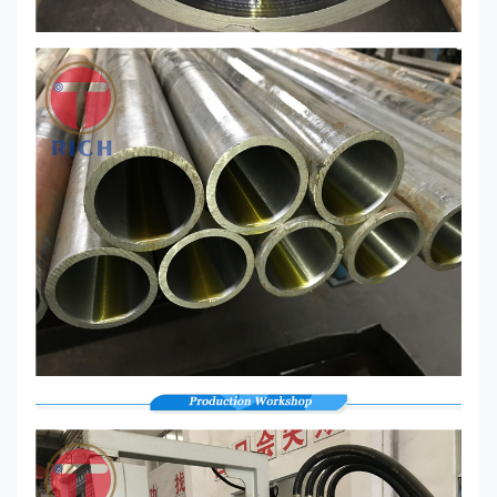
रासायनिक घटक विश्लेषण, यांत्रिक गुण (अंतिम तन्यता
शक्ति, उपज शक्ति, लम्बाई), तकनीकी गुण (फ्लैटिंग
परीक्षण
परीक्षण, झुकने परीक्षण, झटका परीक्षण, प्रभाव
परीक्षण),बाहरी आकार निरीक्षणहाइड्रोस्टैटिक परीक्षण,
एक्स-रे परीक्षण।
मिल परीक्षण
EN 10204/3.1B
प्रमाणपत्र