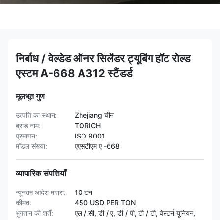
निर्बाध / वेल्डेड ऑनर सिलेंडर ट्यूबिंग हॉट रोल्ड
एस्टम A-668 A312 स्टैंडर्ड
मूलभूत गुण
उत्पत्ति का स्थान:
Zhejiang चीन
ब्रांड नाम:
TORICH
प्रमाणन:
ISO 9001
मॉडल संख्या:
एएसटीएम ए -668
व्यापारिक संपत्तियाँ
न्यूनतम आदेश मात्रा:
10 टन
कीमत:
450 USD PER TON
भुगतान की शर्तें:
एल / सी, डी / ए, डी / पी, टी / टी, वेस्टर्न यूनियन,