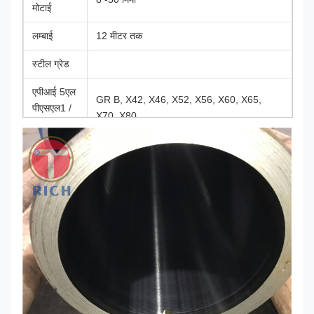
मोटाई
लम्बाई
12 मीटर तक
स्टील ग्रेड
एपीआई 5एल
GR B, X42, X46, X52, X56, X60, X65,
पीएसएल1 /
X70, X80
पीएसएल2
एएसटीएम
जीआर ए, जीआर बी, जीआर सी
ए५३
एन
S275, S275JR, S355JRH, S355J2H
Q195, Q215, Q235, Q345, L175, L210,
GB
L245, L320, L360- L555
फ्यूजन बॉन्ड एपॉक्सी कोटिंग, कोयला टार एपॉक्सी,
सतह
3पीई, वैनिश कोटिंग, बिटुमेन कोटिंग, ब्लैक ऑयल
कोटिंग ग्राहक की आवश्यकता के अनुसार