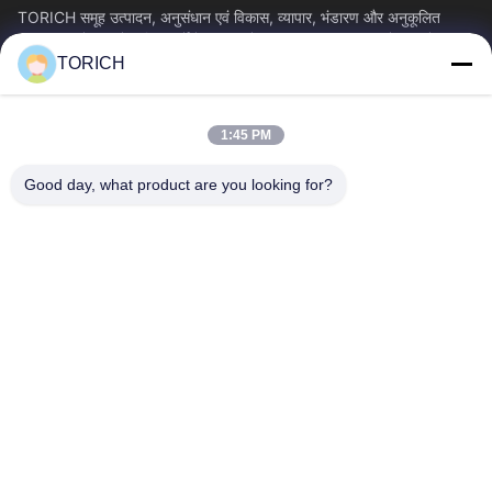
TORICH समूह उत्पादन, अनुसंधान एवं विकास, व्यापार, भंडारण और अनुकूलित
प्रसंस्करण में 30 से अधिक वर्षों के अनुभव के साथ एक वन-स्टॉप कच्चे माल सेवा...
TORICH
त्वरित लिंक
होम
उत्पाद
1:45 PM
वीडियो
हमारे बारे में
फैक्टरी यात्रा
गुणवत्ता नियंत्रण
Good day, what product are you looking for?
हमसे संपर्क करें
एक बोली का अनुरोध
समाचार
हमसे संपर्क करें
86-574-88086983
86-574-88086983
sales@steel-tubes.com