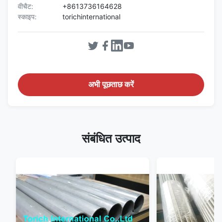
वीचैट:
+8613736164628
स्काइप:
torichinternational
अभी पूछताछ करें
संबंधित उत्पाद