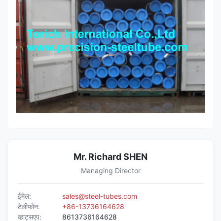
शामिल है,बीएस 6323-1 के परिशिष्ट बी देखेंः1982
Mr. Richard SHEN
Managing Director
ईमेल:
sales@steel-tubes.com
टेलीफोन:
+86-13736164628
व्हाट्सएप:
8613736164628