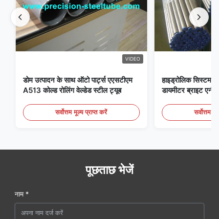
VIDEO
डोम उत्पादन के साथ ऑटो पार्ट्स एएसटीएम
हाइड्रोलिक सिस्टम क
A513 कोल्ड रोलिंग वेल्डेड स्टील ट्यूब
डायमीटर ब्राइट एनीलि
सर्वोत्तम मूल्य प्राप्त करें
सर्वोत्तम मूल
पूछताछ भेजें
नाम *