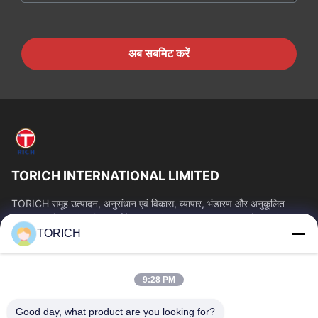
अब सबमिट करें
TORICH INTERNATIONAL LIMITED
TORICH समूह उत्पादन, अनुसंधान एवं विकास, व्यापार, भंडारण और अनुकूलित
प्रसंस्करण में 30 से अधिक वर्षों के अनुभव के साथ एक वन-स्टॉप कच्चे माल सेवा...
TORICH
त्वरित लिंक
होम
उत्पाद
9:28 PM
वीडियो
हमारे बारे में
फैक्टरी यात्रा
गुणवत्ता नियंत्रण
Good day, what product are you looking for?