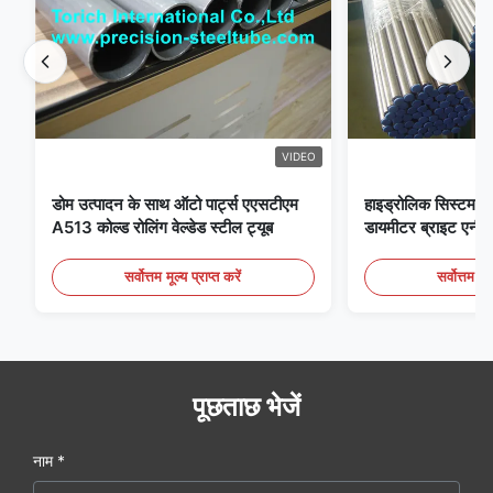
VIDEO
डोम उत्पादन के साथ ऑटो पार्ट्स एएसटीएम
हाइड्रोलिक सिस्टम क
A513 कोल्ड रोलिंग वेल्डेड स्टील ट्यूब
डायमीटर ब्राइट एनीलि
सर्वोत्तम मूल्य प्राप्त करें
सर्वोत्तम मूल
पूछताछ भेजें
नाम *