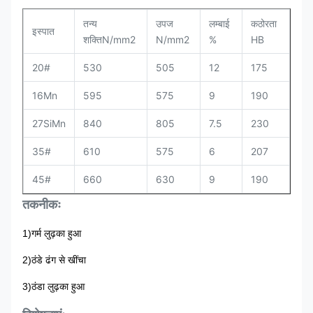
तन्य
उपज
लम्बाई
कठोरता
इस्पात
शक्तिN/mm2
N/mm2
%
HB
20#
530
505
12
175
16Mn
595
575
9
190
27SiMn
840
805
7.5
230
35#
610
575
6
207
45#
660
630
9
190
तकनीकः
1)
गर्म लुढ़का हुआ
2)
ठंडे ढंग से खींचा
3)
ठंडा लुढ़का हुआ