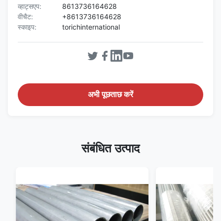
व्हाट्सएप:
8613736164628
वीचैट:
+8613736164628
स्काइप:
torichinternational
अभी पूछताछ करें
संबंधित उत्पाद