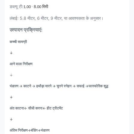
डब्ल्यू टी:
1.00 ∙ 8.00 मिमी
लंबाई: 5.8 मीटर, 6 मीटर, 9 मीटर, या आवश्यकता के अनुसार।
उत्पादन प्रक्रियाएं:
कच्ची सामग्री
↓
आने वाला निरीक्षण
↓
भंडारण → काटने → हथौड़ा मारने → चुनने स्नेहन → सफाई →
फास्फोरिक शुद्ध
↓
अंत काटना← सीधी करना← हीट ट्रीटमेंट
↓
अंतिम निरीक्षण→बंडिंग→भंडारण